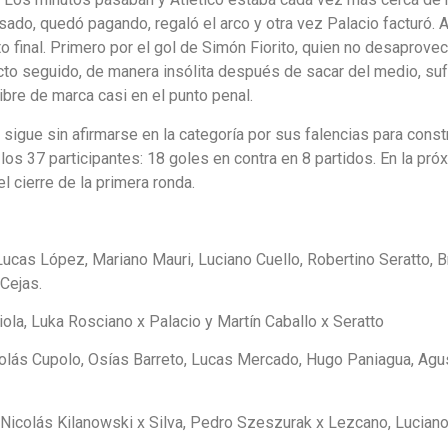
sado, quedó pagando, regaló el arco y otra vez Palacio facturó. A
o final. Primero por el gol de Simón Fiorito, quien no desaprov
acto seguido, de manera insólita después de sacar del medio, sufr
bre de marca casi en el punto penal.
ue sigue sin afirmarse en la categoría por sus falencias para con
los 37 participantes: 18 goles en contra en 8 partidos. En la pr
l cierre de la primera ronda.
ucas López, Mariano Mauri, Luciano Cuello, Robertino Seratto, 
 Cejas.
iola, Luka Rosciano x Palacio y Martín Caballo x Seratto
colás Cupolo, Osías Barreto, Lucas Mercado, Hugo Paniagua, Agus
 Nicolás Kilanowski x Silva, Pedro Szeszurak x Lezcano, Luciano