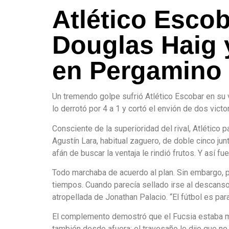
Atlético Escob
Douglas Haig y
en Pergamino
Un tremendo golpe sufrió Atlético Escobar en su vi
lo derrotó por 4 a 1 y cortó el envión de dos vic
Consciente de la superioridad del rival, Atlétic
Agustín Lara, habitual zaguero, de doble cinco ju
afán de buscar la ventaja le rindió frutos. Y así fu
Todo marchaba de acuerdo al plan. Sin embargo, p
tiempos. Cuando parecía sellado irse al descanso 
atropellada de Jonathan Palacio. “El fútbol es par
El complemento demostró que el Fucsia estaba más
también desde afuera: el travesaño le dijo que n