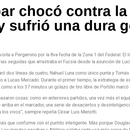
ar chocó contra la
 sufrió una dura g
sita a Pergamino por la 8va fecha de la Zona 1 del Federal. El l
torias seguidas que arrastraba el Fucsia desde la asunción de Lu
o paró dos líneas de cuatro, Nahuel Luna como único punta y Tomá
nto a Lucas Mercado. Durante el primer tiempo, la estrategia de 
e como a los 37 minutos un golazo de tiro libre de Portillo marcó el
asaron cosas: como en anteriores partidos, una vez más el equip
arriba en el marcador, una serie de desaciertos y desinteligenci
a los vivos”, siempre repetía César Luis Menotti.
 que conforme con el puntito inteligente. Más porque Douglas l
o. Los minutos pasaban y Atlético estaba cada vez más cerca de h