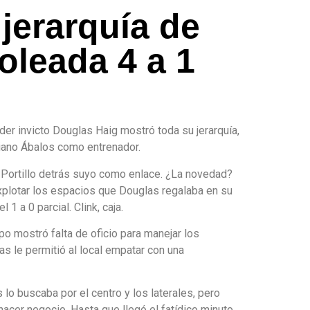
 jerarquía de
oleada 4 a 1
íder invicto Douglas Haig mostró toda su jerarquía,
ciano Ábalos como entrenador.
s Portillo detrás suyo como enlace. ¿La novedad?
explotar los espacios que Douglas regalaba en su
 1 a 0 parcial. Clink, caja.
o mostró falta de oficio para manejar los
as le permitió al local empatar con una
o buscaba por el centro y los laterales, pero
acer negocio. Hasta que llegó el fatídico minuto