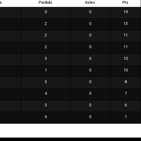
s
Perdido
Goles
Pts
0
0
19
2
0
13
2
0
11
2
0
11
3
0
10
1
0
10
3
0
8
4
0
7
3
0
6
6
0
1