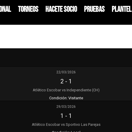
ional
Torneos
HACETE SOCIO
Pruebas
Plantel
22/03/2026
2
-
1
Atlético Escobar vs Independiente (CH)
Condición:
Visitante
29/03/2026
1
-
1
Atlético Escobar vs Sportivo Las Parejas