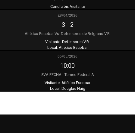
Condición:
Visitante
28/04/2026
3
-
2
Atlético Escobar Vs. Defensores de Belgrano V.R.
Visitante:
Defensores V.R.
Local:
Atletico Escobar
05/05/2026
10:00
8VA FECHA - Torneo Federal A
Visitante:
Atlético Escobar
Local:
Douglas Haig