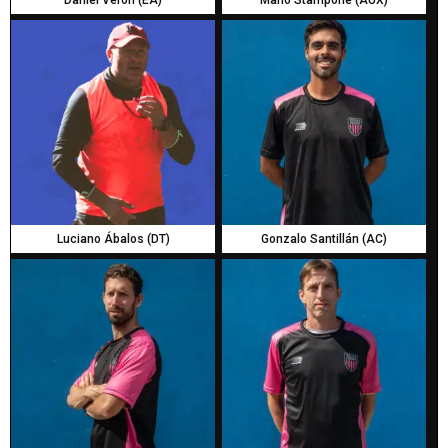
Daniel Veron (EA)
Mario Stampone (AUX)
Luciano Ábalos (DT)
Gonzalo Santillán (AC)