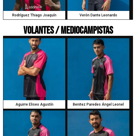
Rodríguez Thiago Joaquín
Verón Dante Leonardo
Volantes / Mediocampistas
Aguirre Eliseo Agustín
Benitez Paredes Ángel Leonel