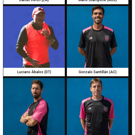
Daniel Veron (EA)
Mario Stampone (AUX)
Luciano Ábalos (DT)
Gonzalo Santillán (AC)