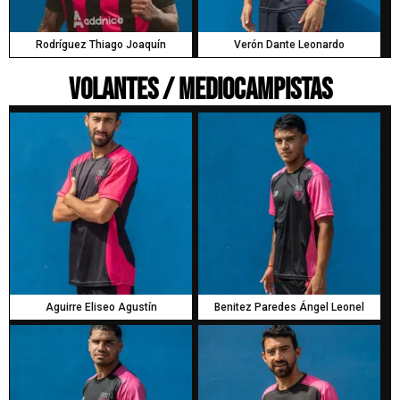
Rodríguez Thiago Joaquín
Verón Dante Leonardo
Volantes / Mediocampistas
Aguirre Eliseo Agustín
Benitez Paredes Ángel Leonel